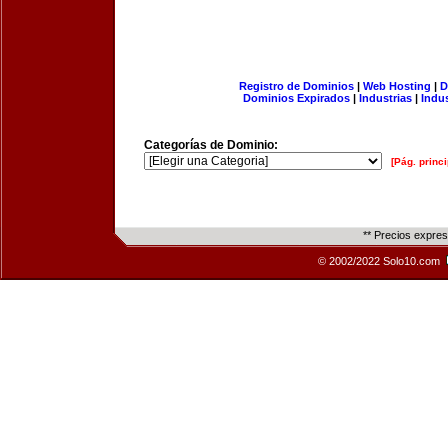
Registro de Dominios
|
Web Hosting
|
D
Dominios Expirados
|
Industrias
|
Indu
Categorías de Dominio:
[Pág. princi
** Precios expre
© 2002/2022 Solo10.com