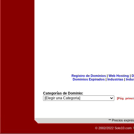
Registro de Dominios
|
Web Hosting
|
D
Dominios Expirados
|
Industrias
|
Indu
Categorías de Dominio:
[Pág. princi
** Precios expre
© 2002/2022 Solo10.com