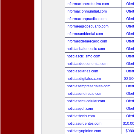
informacionexclusiva.com
Ofer
informacionmundial.com
Ofer
informacionpractica.com
Ofer
informeagropecuario.com
Ofer
informeambiental.com
Ofer
informesdemercado.com
Ofer
noticiasbaloncesto.com
Ofer
noticiasciclismo.com
Ofer
noticiasdeeconomia.com
Ofer
noticiasdiarias.com
Ofer
noticiasdigitales.com
$2,50
noticiasempresariales.com
Ofer
noticiasendirecto.com
Ofer
noticiasentucelular.com
Ofer
noticiasgolf.com
Ofer
noticiastenis.com
Ofer
noticiasurgentes.com
$10,0
noticiasyopinion.com
$980