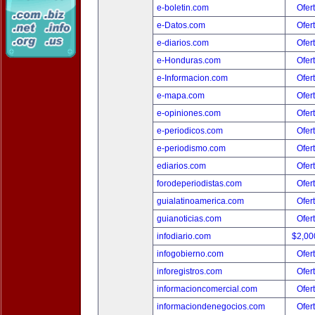
e-boletin.com
Ofer
e-Datos.com
Ofer
e-diarios.com
Ofer
e-Honduras.com
Ofer
e-Informacion.com
Ofer
e-mapa.com
Ofer
e-opiniones.com
Ofer
e-periodicos.com
Ofer
e-periodismo.com
Ofer
ediarios.com
Ofer
forodeperiodistas.com
Ofer
guialatinoamerica.com
Ofer
guianoticias.com
Ofer
infodiario.com
$2,00
infogobierno.com
Ofer
inforegistros.com
Ofer
informacioncomercial.com
Ofer
informaciondenegocios.com
Ofer