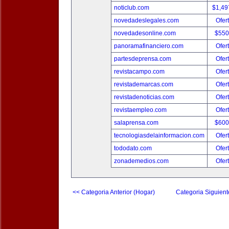
noticlub.com
$1,49
novedadeslegales.com
Ofer
novedadesonline.com
$550
panoramafinanciero.com
Ofer
partesdeprensa.com
Ofer
revistacampo.com
Ofer
revistademarcas.com
Ofer
revistadenoticias.com
Ofer
revistaempleo.com
Ofer
salaprensa.com
$600
tecnologiasdelainformacion.com
Ofer
tododato.com
Ofer
zonademedios.com
Ofer
<< Categoria Anterior (Hogar)
Categoria Siguient