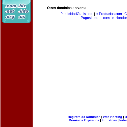
Otros dominios en venta:
PublicidadGratis.com
|
e-Productos.com
|
C
PagosInternet.com
|
e-Hondur
Registro de Dominios
|
Web Hosting
|
D
Dominios Expirados
|
Industrias
|
Indu