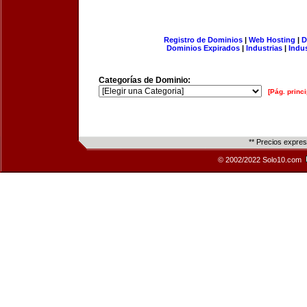
Registro de Dominios
|
Web Hosting
|
D
Dominios Expirados
|
Industrias
|
Indu
Categorías de Dominio:
[Pág. princi
** Precios expre
© 2002/2022 Solo10.com