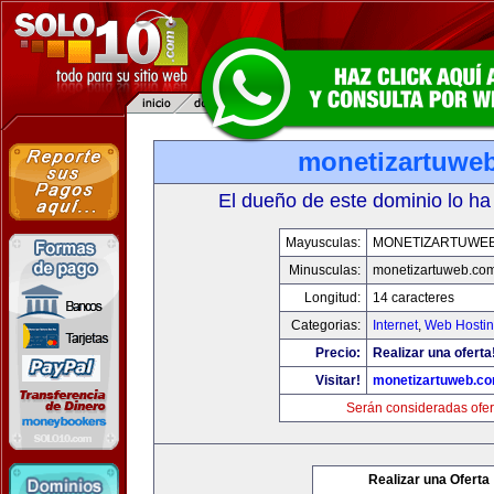
monetizartuwe
El dueño de este dominio lo ha
Mayusculas:
MONETIZARTUWE
Minusculas:
monetizartuweb.co
Longitud:
14 caracteres
Categorias:
Internet
,
Web Hostin
Precio:
Realizar una oferta
Visitar!
monetizartuweb.c
Serán consideradas ofer
Realizar una Oferta