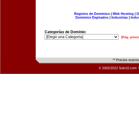
Registro de Dominios
|
Web Hosting
|
D
Dominios Expirados
|
Industrias
|
Indu
Categorías de Dominio:
[Pág. princi
** Precios expre
© 2002/2022 Solo10.com