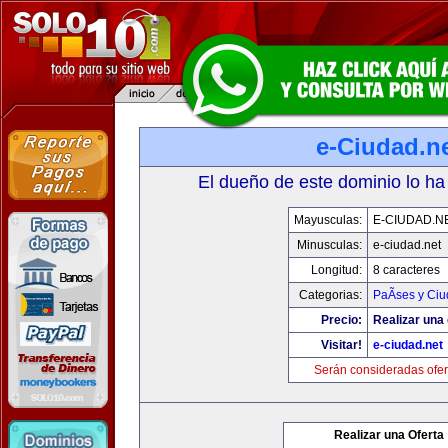
e-Ciudad.n
El dueño de este dominio lo ha
Mayusculas:
E-CIUDAD.N
Minusculas:
e-ciudad.net
Longitud:
8 caracteres
Categorias:
PaÃ­ses y Ci
Precio:
Realizar una 
Visitar!
e-ciudad.net
Serán consideradas ofer
Realizar una Oferta