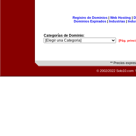
Registro de Dominios
|
Web Hosting
|
D
Dominios Expirados
|
Industrias
|
Indu
Categorías de Dominio:
[Pág. princi
** Precios expre
© 2002/2022 Solo10.com