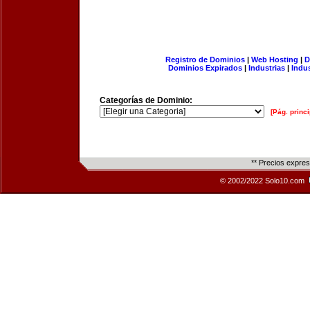
Registro de Dominios
|
Web Hosting
|
D
Dominios Expirados
|
Industrias
|
Indu
Categorías de Dominio:
[Pág. princi
** Precios expre
© 2002/2022 Solo10.com