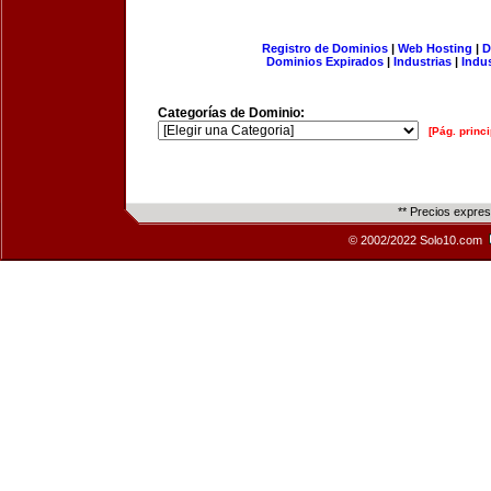
Registro de Dominios
|
Web Hosting
|
D
Dominios Expirados
|
Industrias
|
Indu
Categorías de Dominio:
[Pág. princi
** Precios expre
© 2002/2022 Solo10.com