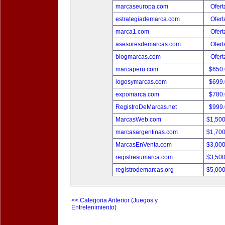
marcaseuropa.com
Ofert
estrategiademarca.com
Ofert
marca1.com
Ofert
asesoresdemarcas.com
Ofert
blogmarcas.com
Ofert
marcaperu.com
$650
logosymarcas.com
$699
expomarca.com
$780
RegistroDeMarcas.net
$999
MarcasWeb.com
$1,50
marcasargentinas.com
$1,70
MarcasEnVenta.com
$3,00
registresumarca.com
$3,50
registrodemarcas.org
$5,00
<< Categoria Anterior (Juegos y
Entretenimiento)