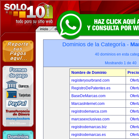
Dominios de la Categoría -
Mar
40 dominios en esta categ
Mostrando 1 de 40
Nombre de Dominio
Precio
registeryourbrand.com
Ofert
RegistroDePatentes.es
Ofert
BaseDeMarcas.com
Ofert
MarcasInternet.com
Ofert
registrodemarca.com
Ofert
marcasexclusivas.com
Ofert
registrodemarcas.biz
Ofert
registrodemarcas.es
Ofert