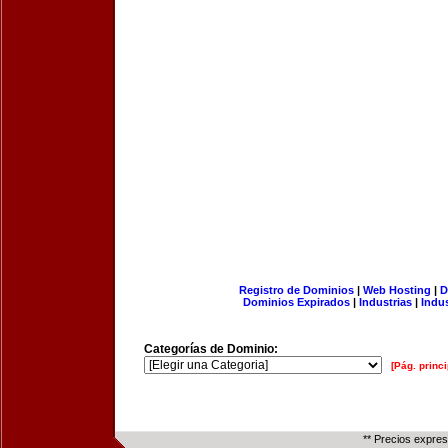
Registro de Dominios
|
Web Hosting
|
D
Dominios Expirados
|
Industrias
|
Indu
Categorías de Dominio:
[Pág. princi
** Precios expre