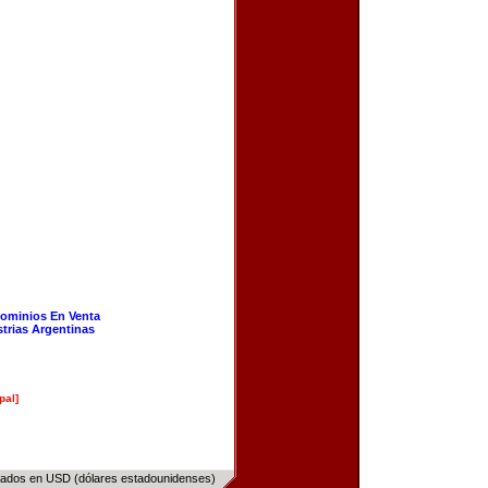
ominios En Venta
strias Argentinas
pal]
sados en USD (dólares estadounidenses)