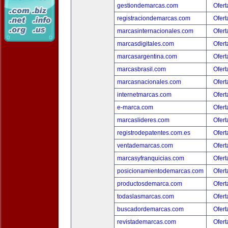
gestiondemarcas.com
Ofert
registraciondemarcas.com
Ofert
marcasinternacionales.com
Ofert
marcasdigitales.com
Ofert
marcasargentina.com
Ofert
marcasbrasil.com
Ofert
marcasnacionales.com
Ofert
internetmarcas.com
Ofert
e-marca.com
Ofert
marcaslideres.com
Ofert
registrodepatentes.com.es
Ofert
ventademarcas.com
Ofert
marcasyfranquicias.com
Ofert
posicionamientodemarcas.com
Ofert
productosdemarca.com
Ofert
todaslasmarcas.com
Ofert
buscadordemarcas.com
Ofert
revistademarcas.com
Ofert